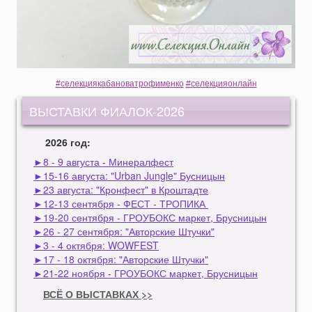
#селекциякабановатрофименко
#селекцияонлайн
ВЫСТАВКИ ФИАЛОК-2026
2026 год:
►8 - 9 августа - Минералфест
►15-16 августа: "Urban Jungle" Бусницын
►23 августа: "Кронфест" в Кроштадте
►12-13 сентября - ФЕСТ - ТРОПИКА
►19-20 сентября - ГРОУБОКС маркет, Брусницын
►26 - 27 сентября: "Авторские Штучки"
►3 - 4 октября: WOWFEST
►17 - 18 октября: "Авторские Штучки"
►21-22 ноября - ГРОУБОКС маркет, Брусницын
ВСЁ О ВЫСТАВКАХ >>