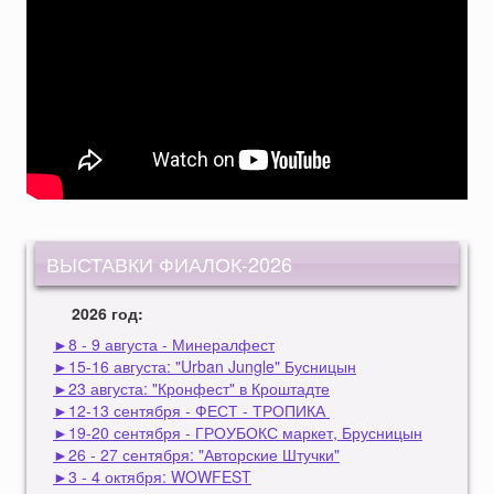
ВЫСТАВКИ ФИАЛОК-2026
2026 год:
►8 - 9 августа - Минералфест
►15-16 августа: "Urban Jungle" Бусницын
►23 августа: "Кронфест" в Кроштадте
►12-13 сентября - ФЕСТ - ТРОПИКА
►19-20 сентября - ГРОУБОКС маркет, Брусницын
►26 - 27 сентября: "Авторские Штучки"
►3 - 4 октября: WOWFEST