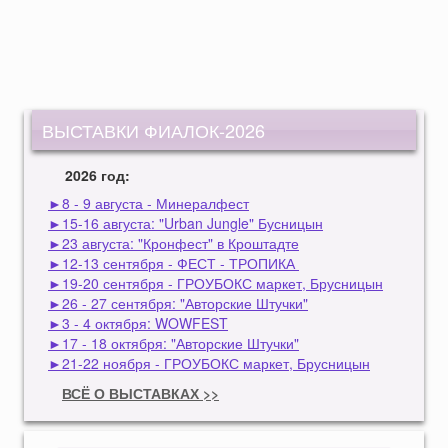
ВЫСТАВКИ ФИАЛОК-2026
2026 год:
►8 - 9 августа - Минералфест
►15-16 августа: "Urban Jungle" Бусницын
►23 августа: "Кронфест" в Кроштадте
►12-13 сентября - ФЕСТ - ТРОПИКА
►19-20 сентября - ГРОУБОКС маркет, Брусницын
►26 - 27 сентября: "Авторские Штучки"
►3 - 4 октября: WOWFEST
►17 - 18 октября: "Авторские Штучки"
►21-22 ноября - ГРОУБОКС маркет, Брусницын
ВСЁ О ВЫСТАВКАХ >>